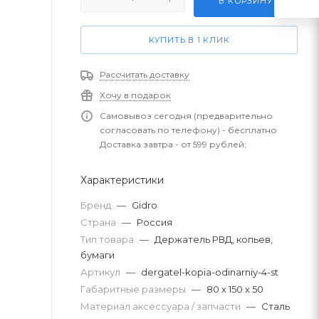
В КОРЗИНУ
КУПИТЬ В 1 КЛИК
Рассчитать доставку
Хочу в подарок
Самовывоз сегодня (предварительно
согласовать по телефону) - бесплатно
Доставка завтра - от 599 рублей;
Характеристики
Бренд
—
Gidro
Страна
—
Россия
Тип товара
—
Держатель РВД, копьев,
бумаги
Артикул
—
dergatel-kopia-odinarniy-4-st
Габаритные размеры
—
80 х 150 х 50
Материал аксессуара / запчасти
—
Сталь