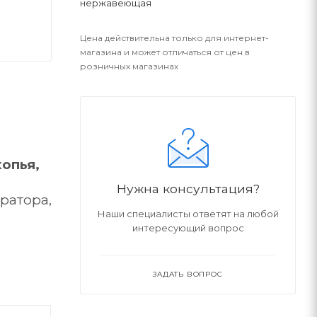
нержавеющая
Цена действительна только для интернет-
магазина и может отличаться от цен в
розничных магазинах
опья,
Нужна консультация?
ратора,
Наши специалисты ответят на любой
ведь не
интересующий вопрос
ть цель
ысокого
реально
ЗАДАТЬ ВОПРОС
ржатель
авеющей