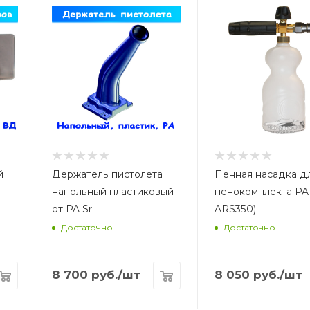
йке автомобиля (оперативность замены, 
й
Держатель пистолета
Пенная насадка д
напольный пластиковый
пенокомплекта PA
от PA Srl
ARS350)
Достаточно
Достаточно
8 700
руб.
/шт
8 050
руб.
/шт