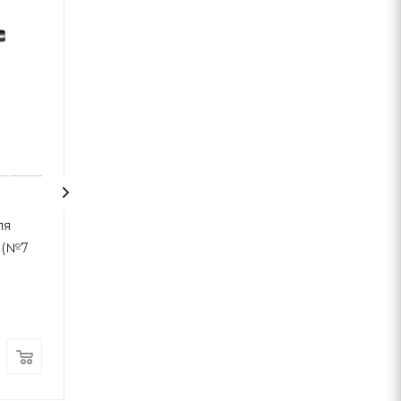
удобный
ля
Есть замена!
 (№7
Держатель шланга
нержавеющий
настенный 11006
Нет в наличии
9 600
руб.
/шт