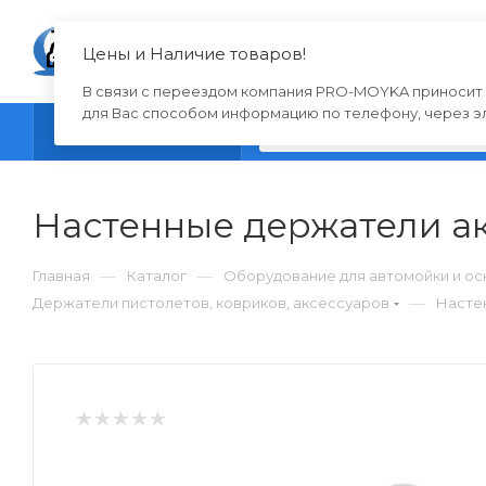
Цены и Наличие товаров!
АК
В связи с переездом компания PRO-MOYKA приносит с
для Вас способом информацию по телефону, через эл
КАТАЛОГ
Настенные держатели акс
—
—
Главная
Каталог
Оборудование для автомойки и о
—
Держатели пистолетов, ковриков, аксессуаров
Настен