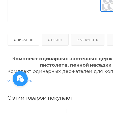
ОПИСАНИЕ
ОТЗЫВЫ
КАК КУПИТЬ
Комплект одинарных настенных держа
пистолета, пенной насадки
Комплект одинарных держателей для копь
пенных насадок, угловых трубок будет 
хочется, чтобы эти вещи валялись на
расположения пульверизатором, авто
давления). Так, малого размера крючок д
С этим товаром покупают
увеличит полезную площадь даже в неб
моечных аксессуаров придаст эстетичес