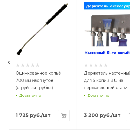
стали), увеличит полезный КПД при мо
подход).
Оцинкованное копьё
Держатель настенны
700 мм изогнутое
для 5 копий ВД из
(струйная трубка)
нержавеющей стали
Достаточно
Достаточно
1 725
руб.
/шт
3 200
руб.
/шт