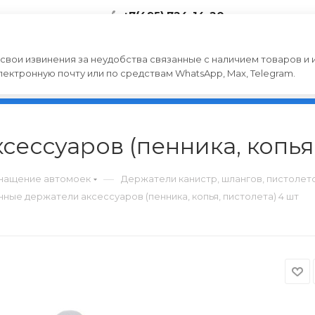
+7(495) 724-14-20
ЗАКАЗАТЬ ЗВОНОК
ЦИИ
НОВОСТИ
КАК КУПИТЬ
О ТОВ
вои извинения за неудобства связанные с наличием товаров и 
ектронную почту или по средствам WhatsApp, Max, Telegram.
ессуаров (пенника, копья,
—
снащение автомоек
Держатели канистр, шлангов, пистолето
ные держатели аксессуаров (пенника, копья, пистолета) 4 шт