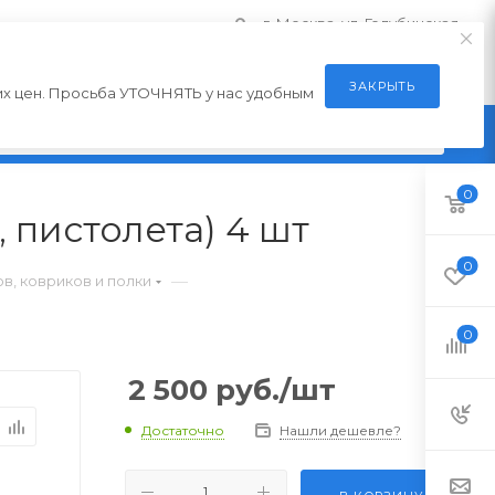
г. Москва, ул. Голубинская
АРЕ
КОМПАНИЯ
КОНТАКТЫ
ЗАКРЫТЬ
их цен. Просьба УТОЧНЯТЬ у нас удобным
Каталог
0
 пистолета) 4 шт
0
—
в, ковриков и полки
0
2 500
руб.
/шт
Достаточно
Нашли дешевле?